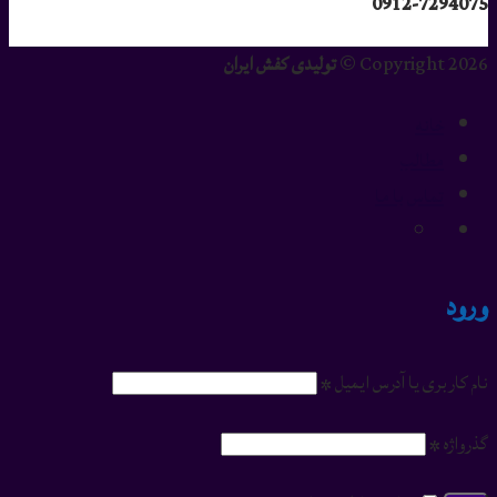
0912-7294075
Copyright 2026 ©
تولیدی کفش ایران
خانه
مطالب
تماس با ما
ورود
نام کاربری یا آدرس ایمیل
*
گذرواژه
*