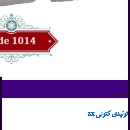
28
سپتامبر
تولیدی کتونی zx